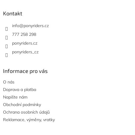
d
p
a
a
Kontakt
c
t
í
í
info
@
ponyriders.cz
p
r
777 258 298
v
ponyriders.cz
k
y
ponyriders_cz
v
ý
p
Informace pro vás
i
s
O nás
u
Doprava a platba
Napište nám
Obchodní podmínky
Ochrana osobních údajů
Reklamace, výměny, vratky