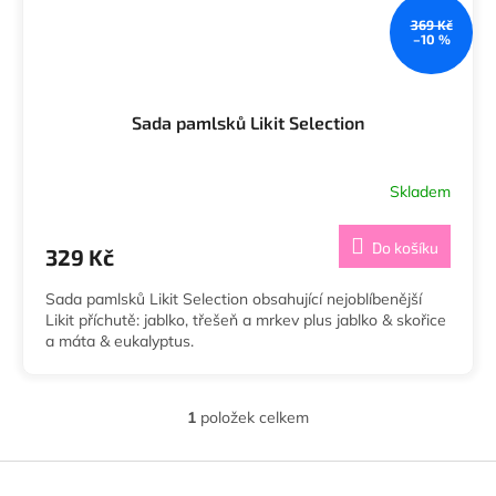
369 Kč
–10 %
Sada pamlsků Likit Selection
Skladem
Do košíku
329 Kč
Sada pamlsků Likit Selection obsahující nejoblíbenější
Likit příchutě: jablko, třešeň a mrkev plus jablko & skořice
a máta & eukalyptus.
1
položek celkem
O
v
l
Z
á
á