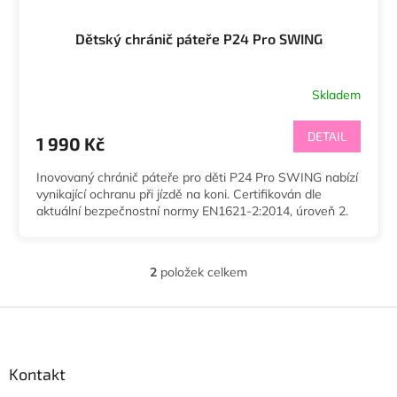
Dětský chránič páteře P24 Pro SWING
Skladem
DETAIL
1 990 Kč
Inovovaný chránič páteře pro děti P24 Pro SWING nabízí
vynikající ochranu při jízdě na koni. Certifikován dle
aktuální bezpečnostní normy EN1621-2:2014, úroveň 2.
2
položek celkem
O
v
l
Z
á
á
d
p
a
a
Kontakt
c
t