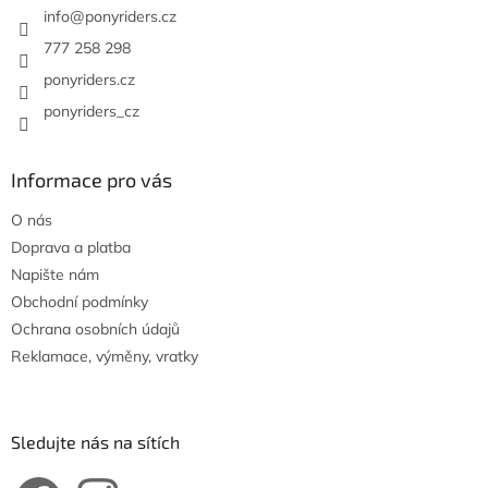
í
í
info
@
ponyriders.cz
p
r
777 258 298
v
ponyriders.cz
k
y
ponyriders_cz
v
ý
p
Informace pro vás
i
s
O nás
u
Doprava a platba
Napište nám
Obchodní podmínky
Ochrana osobních údajů
Reklamace, výměny, vratky
Sledujte nás na sítích