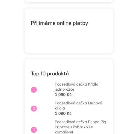
Přijímáme online platby
Top 10 produktů
Podsedlová dečka Křídla
jednorožce
1 090 Kč
Podsedlová dečka Duhová
křídla
1 090 Kč
Podsedlová dečka Peppa Pig
Princess s čabrakou a
kamašemi