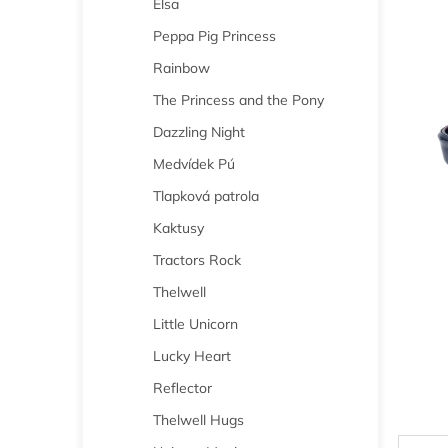
Elsa
n
e
Peppa Pig Princess
l
Rainbow
The Princess and the Pony
Dazzling Night
Medvídek Pú
Tlapková patrola
Kaktusy
Tractors Rock
Thelwell
Little Unicorn
Lucky Heart
Reflector
Thelwell Hugs