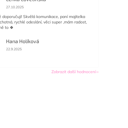
Hodnocení obchodu je 5 z 5 hvězdiček.
27.10.2025
doporučuji! Skvělá komunikace, paní majitelka
ochotná, rychlé odeslání, věci super ,mám radost,
mě to 🍀
Hana Holíková
Hodnocení obchodu je 5 z 5 hvězdiček.
22.9.2025
Zobrazit další hodnocení