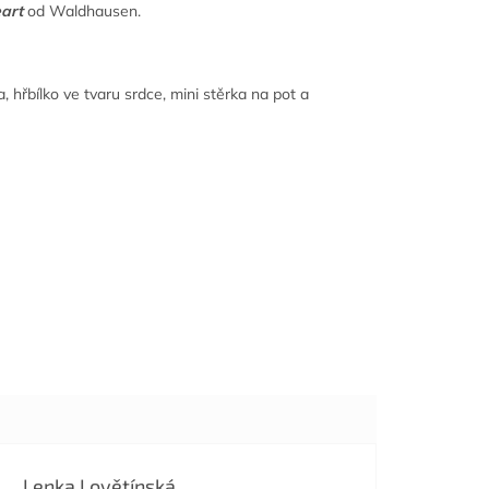
art
od Waldhausen.
, hřbílko ve tvaru srdce, mini stěrka na pot a
Lenka Lovětínská