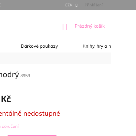
NÍ PODMÍNKY
OCHRANA OSOBNÍCH ÚDAJŮ
CZK
Přihlášení
REKLAMACE, 
NÁKUPNÍ
Prázdný košík
KOŠÍK
Dárkové poukazy
Knihy, hry a hračky
modrý
8959
 Kč
ntálně nedostupné
 doručení