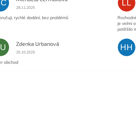
MČ
LL
Hodnocení obchodu je 5 z 5 hvězdiček.
28.11.2025
ručuji, rychlé dodání, bez problémů
Rozhodně 
je velmi 
potěšilo 
Zdenka Urbanová
ZU
HH
Hodnocení obchodu je 5 z 5 hvězdiček.
25.10.2025
er obchod