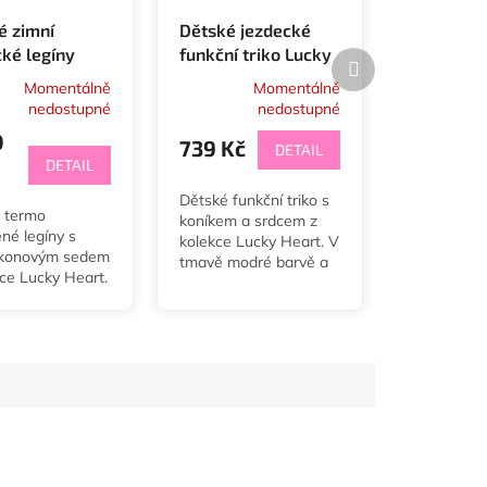
é zimní
Dětské jezdecké
cké legíny
funkční triko Lucky
Další
 Leni
Liz Waldhausen
produkt
Momentálně
Momentálně
ausen
nedostupné
nedostupné
0
739 Kč
DETAIL
DETAIL
Dětské funkční triko s
 termo
koníkem a srdcem z
né legíny s
kolekce Lucky Heart. V
likonovým sedem
tmavě modré barvě a
kce Lucky Heart.
velikostech 104/110 až
 104 až 140.
152/158.