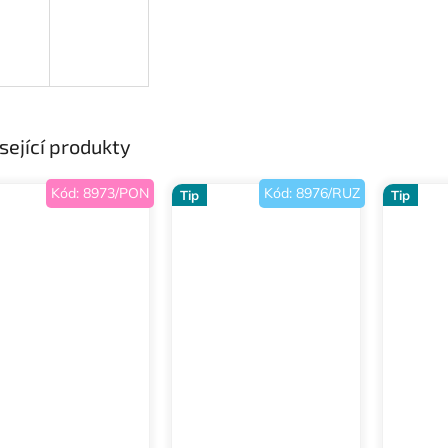
sející produkty
Kód:
8973/PON
Kód:
8976/RUZ
Tip
Tip