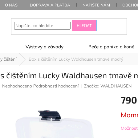
O NÁS
DOPRAVA A PLATBA
NAPIŠTE NÁM
OBCHOD
HLEDAT
ň
Výstavy a závody
Péče o poníka a koně
y čištění
Box s čištěním Lucky Waldhausen tmavě modrý
 s čištěním Lucky Waldhausen tmavě 
Průměrné
Neohodnoceno
Podrobnosti hodnocení
Značka:
WALDHAUSEN
hodnocení
790
produktu
je
0,0
Měrná
Mome
z
cena:
5
hvězdiček.
Možnosti