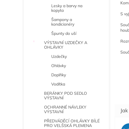
Komp
Lesky a barvy na
kopyta
S vy
Šampony a
kondicionéry
Souč
houb
Špunty do uší
Rozm
VÝSTAVNÍ UZDEČKY A
OHLÁVKY
Souč
Uzdečky
Ohlávky
Doplňky
Vodítka
BERÁNKY POD SEDLO
VÝSTAVNÍ
OCHRANNÉ NÁVLEKY
VÝSTAVNÍ
PŘEDVÁDĚCÍ OHLÁVKY BÍLÉ
PRO VELŠSKÁ PLEMENA