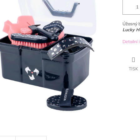
Úžasný b
Lucky H
Detailní
TISK