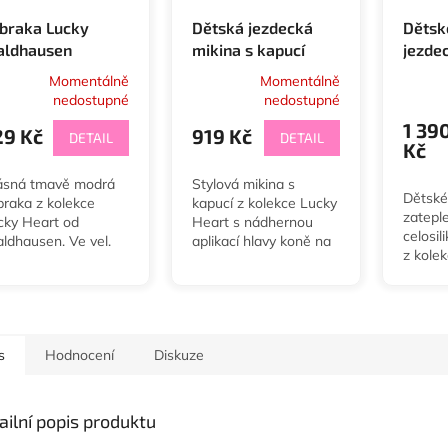
braka Lucky
Dětská jezdecká
Dětsk
ldhausen
mikina s kapucí
jezde
Lucky Lea
Lucky
Momentálně
Momentálně
Waldhausen
Waldh
nedostupné
nedostupné
1 39
29 Kč
919 Kč
DETAIL
DETAIL
Kč
ásná tmavě modrá
Stylová mikina s
Dětské
braka z kolekce
kapucí z kolekce Lucky
zateple
cky Heart od
Heart s nádhernou
celosi
ldhausen. Ve vel.
aplikací hlavy koně na
z kole
tty až Full.
prsou a ve dvou
Ve vel.
barevných variantách.
Ve vel. 104/110 až
152/158.
s
Hodnocení
Diskuze
ailní popis produktu