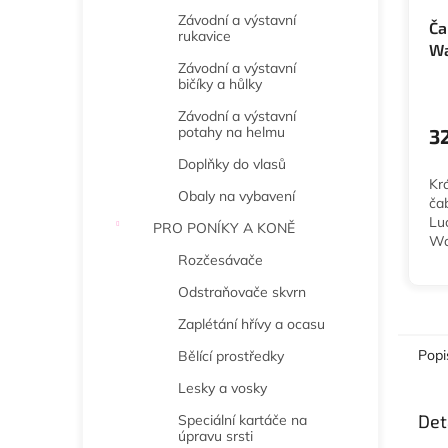
Závodní a výstavní
Ča
rukavice
Wa
Závodní a výstavní
bičíky a hůlky
Závodní a výstavní
potahy na helmu
3
Doplňky do vlasů
Kr
Obaly na vybavení
ča
Lu
PRO PONÍKY A KONĚ
Wa
She
Rozčesávače
Odstraňovače skvrn
Zaplétání hřívy a ocasu
Popi
Bělící prostředky
Lesky a vosky
Det
Speciální kartáče na
úpravu srsti