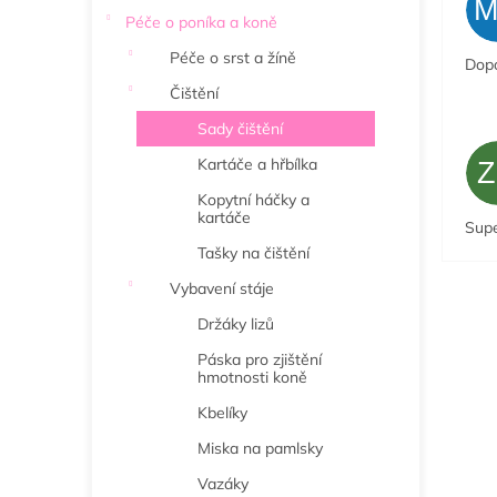
Péče o poníka a koně
Péče o srst a žíně
Dopo
Čištění
Sady čištění
Kartáče a hřbílka
Kopytní háčky a
kartáče
Sup
Tašky na čištění
Vybavení stáje
Držáky lizů
Páska pro zjištění
hmotnosti koně
Kbelíky
Miska na pamlsky
Vazáky