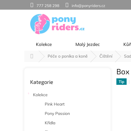
Přejít
777 258 298
info@ponyriders.cz
na
obsah
Kolekce
Malý Jezdec
Ků
Domů
Péče o poníka a koně
Čištění
Sad
P
Box
o
Přeskočit
s
Kategorie
kategorie
Tip
t
r
Kolekce
a
n
Pink Heart
n
Pony Passion
í
p
Křídla
a