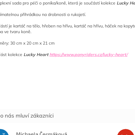
lexní sada pro péči o poníka/koně, která je součástí kolekce
Lucky He
jímatelnou přihrádkou na drobnosti a rukojetí.
ástí je kartáč na tělo, hřeben na hřívu, kartáč na hřívu, háček na kopyta
a ve tvaru koně.
ěry: 30 cm x 20 cm x 21 cm
ást kolekce
Lucky Heart
https://www.ponyriders.cz/lucky-heart/
Michaela Čermáková