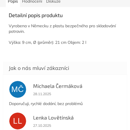
Popis
Hodnocení
Diskuze
Detailní popis produktu
Vyrobena v Německu z plastu bezpečného pro skladování
potravin.
Výška: 9 cm, Ø (průměr): 21 cm Objem: 2 l
Michaela Čermáková
MČ
Hodnocení obchodu je 5 z 5 hvězdiček.
28.11.2025
Doporučuji, rychlé dodání, bez problémů
Lenka Lovětínská
LL
Hodnocení obchodu je 5 z 5 hvězdiček.
27.10.2025