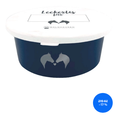
219 Kč
–17 %