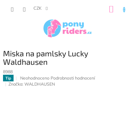
Přejít
NÁKUP
na
CZK
obsah
KOŠÍK
Miska na pamlsky Lucky
Waldhausen
8988
Průměrné
Neohodnoceno
Podrobnosti hodnocení
Tip
hodnocení
Značka:
WALDHAUSEN
produktu
je
0,0
z
5
hvězdiček.