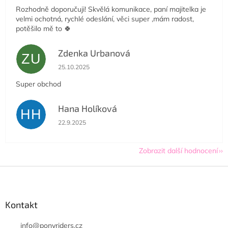
Rozhodně doporučuji! Skvělá komunikace, paní majitelka je
velmi ochotná, rychlé odeslání, věci super ,mám radost,
potěšilo mě to 🍀
Zdenka Urbanová
ZU
Hodnocení obchodu je 5 z 5 hvězdiček.
25.10.2025
Super obchod
Hana Holíková
HH
Hodnocení obchodu je 5 z 5 hvězdiček.
22.9.2025
Zobrazit další hodnocení
Z
á
p
a
Kontakt
t
í
info
@
ponyriders.cz