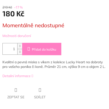
219 Kč
–17 %
180 Kč
Měrná
Momentálně nedostupné
cena:
Možnosti doručení
Přidat do košíku
Kvalitní a pevná miska s víkem z kolekce Lucky Heart na dobroty
pro vašeho poníka či koně. Průměr 21 cm, výška 9 cm a objem 2 L.
Detailní informace
ZEPTAT SE
SDÍLET