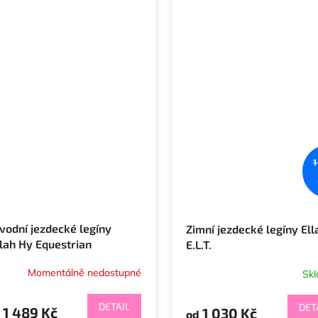
1
vodní jezdecké legíny
Zimní jezdecké legíny Ell
lah Hy Equestrian
E.L.T.
Momentálně nedostupné
Sk
DETAIL
DET
1 489 Kč
1 030 Kč
od