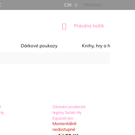
NÍ PODMÍNKY
OCHRANA OSOBNÍCH ÚDAJŮ
CZK
Přihlášení
REKLAMACE, 
NÁKUPNÍ
Prázdný košík
KOŠÍK
Dárkové poukazy
Knihy, hry a hračky
é
Závodní jezdecké
 Hy
legíny Selah Hy
Equestrian
Momentálně
nedostupné