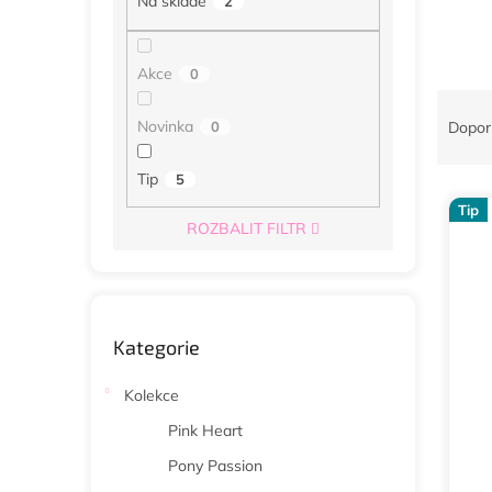
Na skladě
2
n
e
l
Akce
0
Ř
a
Novinka
0
Dopor
z
e
Tip
5
V
n
Tip
ý
í
ROZBALIT FILTR
p
p
i
r
s
o
p
d
Přeskočit
r
u
Kategorie
kategorie
o
k
d
t
Kolekce
u
ů
Pink Heart
k
t
Pony Passion
ů