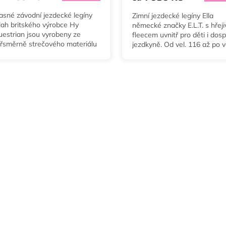
asné závodní jezdecké legíny
Zimní jezdecké legíny Ella
lah britského výrobce Hy
německé značky E.L.T. s hřej
uestrian jsou vyrobeny ze
fleecem uvnitř pro děti i dos
yřsměrně strečového materiálu
jezdkyně. Od vel. 116 až po v
umožňují maximální pohyb při
v tmavě modré, tmavě šedé,
dě na koni. V bílé,...
černé, olivově...
O
v
l
á
d
a
c
í
p
r
v
k
y
v
ý
p