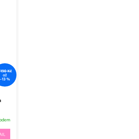
 190 Kč
až
–13 %
a
ladem
AIL