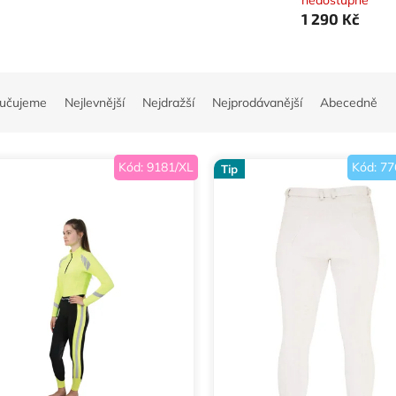
nedostupné
1 290 Kč
učujeme
Nejlevnější
Nejdražší
Nejprodávanější
Abecedně
Kód:
9181/XL
Kód:
77
Tip