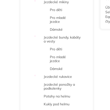
Jezdecké mikiny
Úž
Pro děti
Se
Eq
Pro mladé
čt
jezdce
a 
Dámské
jíz
Jezdecké bundy, kabáty
a vesty
Pro děti
Pro mladé
jezdce
Dámské
Jezdecké rukavice
Jezdecké ponožky a
podkolenky
Potahy na helmu
Kukly pod helmu