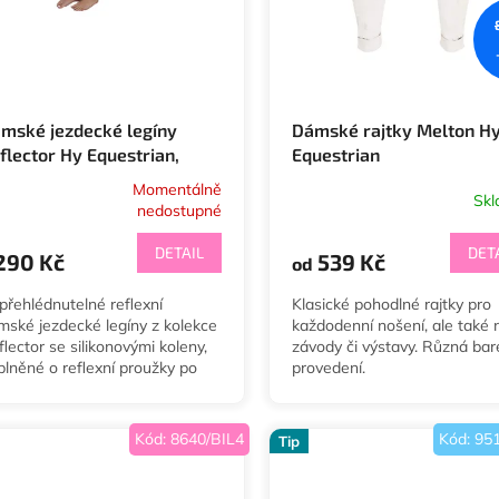
mské jezdecké legíny
Dámské rajtky Melton H
flector Hy Equestrian,
Equestrian
flexní
Momentálně
Sk
ůměrné
nedostupné
dnocení
oduktu
DETAIL
DET
 290 Kč
539 Kč
od
přehlédnutelné reflexní
Klasické pohodlné rajtky pro
mské jezdecké legíny z kolekce
každodenní nošení, ale také 
lector se silikonovými koleny,
závody či výstavy. Různá ba
zdiček.
plněné o reflexní proužky po
provedení.
ou bocích. Ve vel. XS až XL.
Kód:
8640/BIL4
Kód:
95
Tip