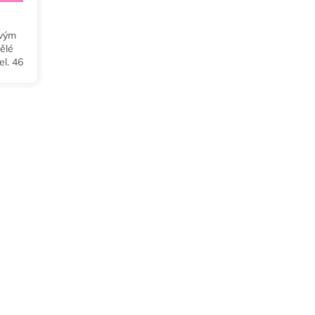
ivým
pělé
el. 46