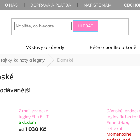
O NÁS
DOPRAVA A PLATBA
NAPIŠTE NÁM
OBCHOD
HLEDAT
ň
Výstavy a závody
Péče o poníka a koně
rajtky, kalhoty a legíny
Dámské
ské
odávanější
Zimní jezdecké
Dámské jezdeck
legíny Ella E.L.T.
legíny Reflector
Skladem
Equestrian,
1 030 Kč
reflexní
od
Momentálně