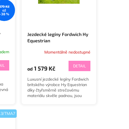
879 Kč
až
–38 %
y
Jezdecké legíny Fordwich Hy
Equestrian
ladem
Momentálně nedostupné
AIL
DETAIL
1 579 Kč
od
Luxusní jezdecké legíny Fordwich
na
britského výrobce Hy Equestrian
revná
díky čtyřsměrně strečovému
materiálu skvěle padnou, jsou
velmi pohodlné a funkční. V
dětských velikostech 7-8...
13/TMA7