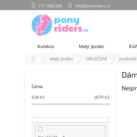
Přejít
777 258 298
info@ponyriders.cz
na
obsah
Kolekce
Malý Jezdec
Ků
Domů
Malý Jezdec
OBLEČENÍ
Jezdecké 
P
Dám
o
s
Cena
Nejpr
t
r
539
Kč
1679
Kč
a
n
n
í
p
a