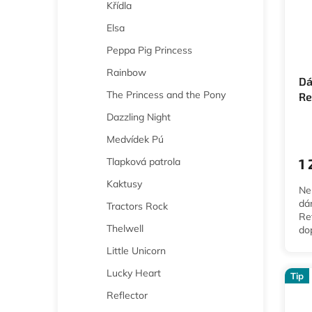
Křídla
Elsa
Peppa Pig Princess
Rainbow
Dá
The Princess and the Pony
Re
re
Dazzling Night
Pr
Medvídek Pú
ho
pr
Tlapková patrola
1
je
5,0
Kaktusy
Ne
z
dá
Tractors Rock
5
Ref
hvě
Thelwell
do
ob
Little Unicorn
Lucky Heart
Tip
Reflector