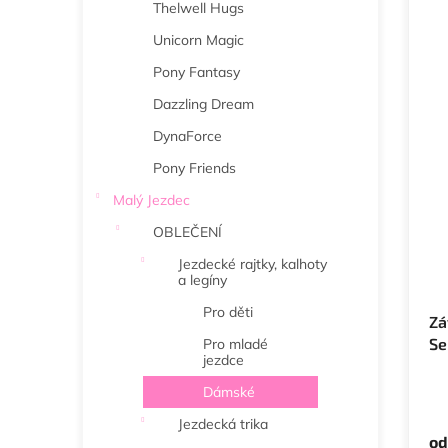
Thelwell Hugs
Unicorn Magic
Pony Fantasy
Dazzling Dream
DynaForce
Pony Friends
Malý Jezdec
OBLEČENÍ
Jezdecké rajtky, kalhoty
a legíny
Pro děti
Zá
Se
Pro mladé
jezdce
Dámské
Jezdecká trika
od