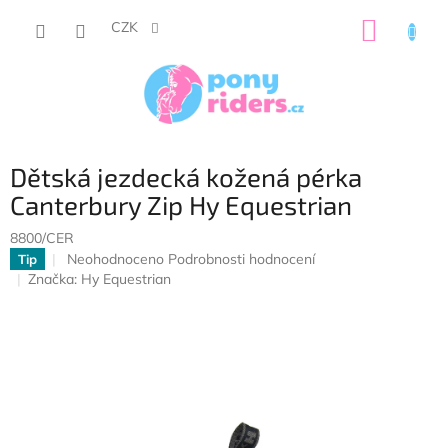
Přejít
NÁKUP
na
CZK
obsah
KOŠÍK
Dětská jezdecká kožená pérka
Canterbury Zip Hy Equestrian
8800/CER
Průměrné
Neohodnoceno
Podrobnosti hodnocení
Tip
hodnocení
Značka:
Hy Equestrian
produktu
je
0,0
z
5
hvězdiček.