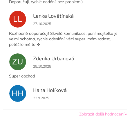
Doporučuji, rychlé dodání, bez problémů
Lenka Lovětínská
LL
Hodnocení obchodu je 5 z 5 hvězdiček.
27.10.2025
Rozhodně doporučuji! Skvělá komunikace, paní majitelka je
velmi ochotná, rychlé odeslání, věci super ,mám radost,
potěšilo mě to 🍀
Zdenka Urbanová
ZU
Hodnocení obchodu je 5 z 5 hvězdiček.
25.10.2025
Super obchod
Hana Holíková
HH
Hodnocení obchodu je 5 z 5 hvězdiček.
22.9.2025
Zobrazit další hodnocení
Z