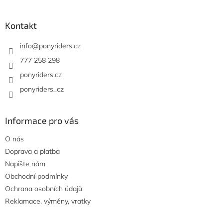
á
p
a
Kontakt
t
í
info
@
ponyriders.cz
777 258 298
ponyriders.cz
ponyriders_cz
Informace pro vás
O nás
Doprava a platba
Napište nám
Obchodní podmínky
Ochrana osobních údajů
Reklamace, výměny, vratky