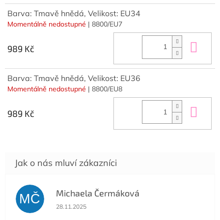
Barva: Tmavě hnědá, Velikost: EU34
Momentálně nedostupné
| 8800/EU7
Do 
989 Kč
Barva: Tmavě hnědá, Velikost: EU36
Momentálně nedostupné
| 8800/EU8
Do 
989 Kč
Michaela Čermáková
MČ
Hodnocení obchodu je 5 z 5 hvězdiček.
28.11.2025