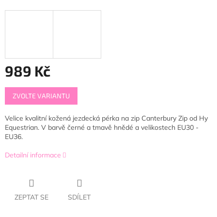
989 Kč
Měrná
ZVOLTE VARIANTU
cena:
Velice kvalitní kožená jezdecká pérka na zip Canterbury Zip od Hy
Equestrian. V barvě černé a tmavě hnědé a velikostech EU30 -
EU36.
Detailní informace
ZEPTAT SE
SDÍLET