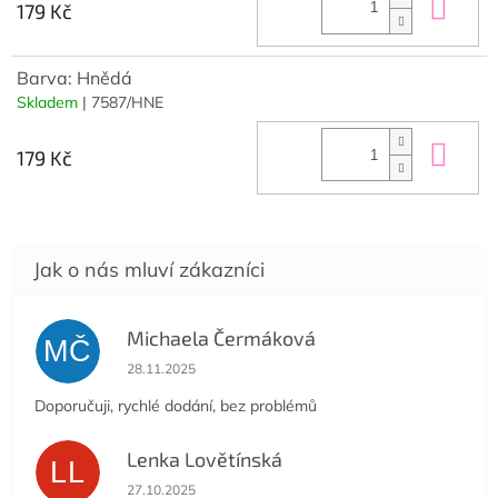
Do 
179 Kč
Barva: Hnědá
Skladem
| 7587/HNE
Do 
179 Kč
Michaela Čermáková
MČ
Hodnocení obchodu je 5 z 5 hvězdiček.
28.11.2025
Doporučuji, rychlé dodání, bez problémů
Lenka Lovětínská
LL
Hodnocení obchodu je 5 z 5 hvězdiček.
27.10.2025