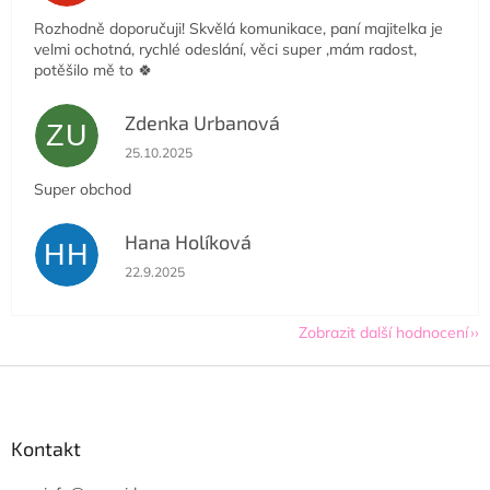
Rozhodně doporučuji! Skvělá komunikace, paní majitelka je
velmi ochotná, rychlé odeslání, věci super ,mám radost,
potěšilo mě to 🍀
Zdenka Urbanová
ZU
Hodnocení obchodu je 5 z 5 hvězdiček.
25.10.2025
Super obchod
Hana Holíková
HH
Hodnocení obchodu je 5 z 5 hvězdiček.
22.9.2025
Zobrazit další hodnocení
Z
á
p
a
Kontakt
t