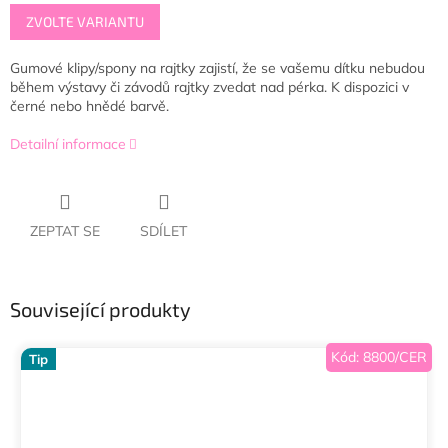
Měrná
ZVOLTE VARIANTU
cena:
Gumové klipy/spony na rajtky zajistí, že se vašemu dítku nebudou
během výstavy či závodů rajtky zvedat nad pérka. K dispozici v
černé nebo hnědé barvě.
Detailní informace
ZEPTAT SE
SDÍLET
Související produkty
Kód:
8800/CER
Tip