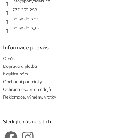
í
info
@
ponyriders.cz
777 258 298
ponyriders.cz
ponyriders_cz
Informace pro vás
O nás
Doprava a platba
Napište nám
Obchodní podmínky
Ochrana osobních údajů
Reklamace, výměny, vratky
Sledujte nás na sítích