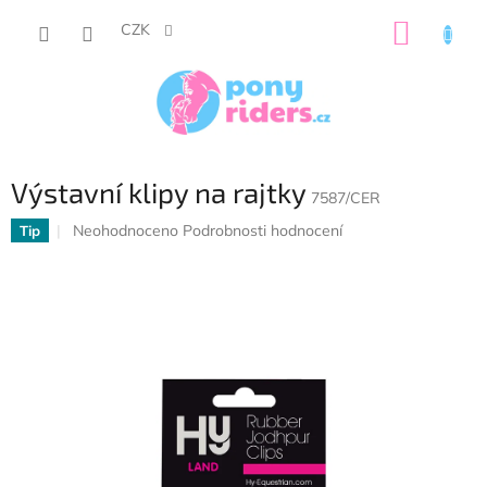
Přejít
NÁKUP
na
CZK
obsah
KOŠÍK
Výstavní klipy na rajtky
7587/CER
Průměrné
Neohodnoceno
Podrobnosti hodnocení
Tip
hodnocení
produktu
je
0,0
z
5
hvězdiček.