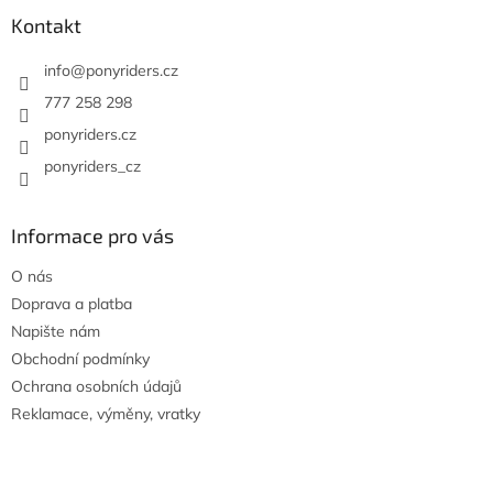
p
a
Kontakt
t
í
info
@
ponyriders.cz
777 258 298
ponyriders.cz
ponyriders_cz
Informace pro vás
O nás
Doprava a platba
Napište nám
Obchodní podmínky
Ochrana osobních údajů
Reklamace, výměny, vratky