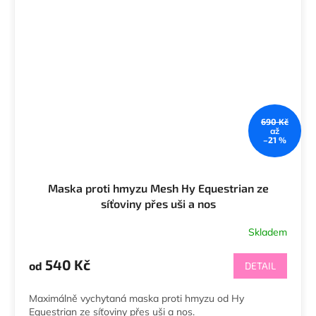
690 Kč
až
–21 %
Maska proti hmyzu Mesh Hy Equestrian ze
síťoviny přes uši a nos
Skladem
Průměrné
hodnocení
produktu
540 Kč
od
DETAIL
je
5,0
Maximálně vychytaná maska proti hmyzu od Hy
z
Equestrian ze síťoviny přes uši a nos.
5