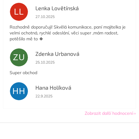
Lenka Lovětínská
LL
Hodnocení obchodu je 5 z 5 hvězdiček.
27.10.2025
Rozhodně doporučuji! Skvělá komunikace, paní majitelka je
velmi ochotná, rychlé odeslání, věci super ,mám radost,
potěšilo mě to 🍀
Zdenka Urbanová
ZU
Hodnocení obchodu je 5 z 5 hvězdiček.
25.10.2025
Super obchod
Hana Holíková
HH
Hodnocení obchodu je 5 z 5 hvězdiček.
22.9.2025
Zobrazit další hodnocení
Z
á