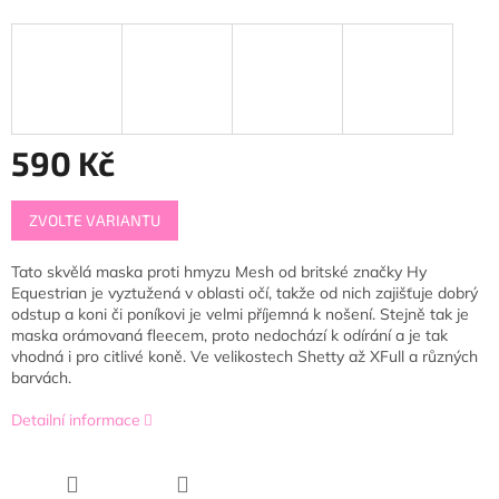
590 Kč
Měrná
ZVOLTE VARIANTU
cena:
Tato skvělá maska proti hmyzu Mesh od britské značky Hy
Equestrian je vyztužená v oblasti očí, takže od nich zajišťuje dobrý
odstup a koni či poníkovi je velmi příjemná k nošení. Stejně tak je
maska orámovaná fleecem, proto nedochází k odírání a je tak
vhodná i pro citlivé koně. Ve velikostech Shetty až XFull a různých
barvách.
Detailní informace