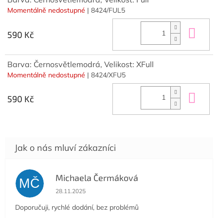
Momentálně nedostupné
| 8424/FUL5
Do 
590 Kč
Barva: Černosvětlemodrá, Velikost: XFull
Momentálně nedostupné
| 8424/XFU5
Do 
590 Kč
Michaela Čermáková
MČ
Hodnocení obchodu je 5 z 5 hvězdiček.
28.11.2025
Doporučuji, rychlé dodání, bez problémů