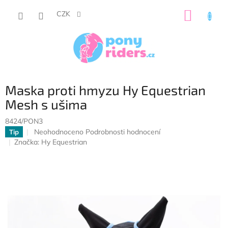
Přejít
NÁKUP
na
CZK
obsah
KOŠÍK
Maska proti hmyzu Hy Equestrian
Mesh s ušima
8424/PON3
Průměrné
Neohodnoceno
Podrobnosti hodnocení
Tip
hodnocení
Značka:
Hy Equestrian
produktu
je
0,0
z
5
hvězdiček.