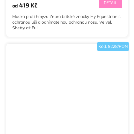
DETAIL
419 Kč
od
Maska proti hmyzu Zebra britské značky Hy Equestrian s
ochranou uší a odnímatelnou ochranou nosu. Ve vel.
Shetty až Full.
Kód:
9228/PON