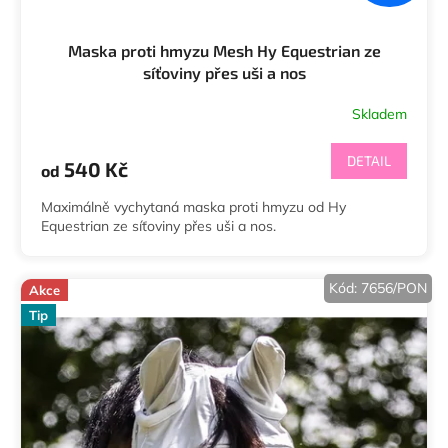
Maska proti hmyzu Mesh Hy Equestrian ze
síťoviny přes uši a nos
Skladem
Průměrné
hodnocení
produktu
DETAIL
540 Kč
od
je
5,0
Maximálně vychytaná maska proti hmyzu od Hy
z
Equestrian ze síťoviny přes uši a nos.
5
hvězdiček.
Kód:
7656/PON
Akce
Tip