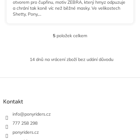
otvorem pro čupřinu, motiv ZEBRA, který hmyz odpuzuje
a chrání tak koně víc než běžné masky. Ve velikostech
Shetty, Pony,...
5
položek celkem
O
v
l
á
14 dnů na vrácení zboží bez udání důvodu
d
a
c
í
Z
p
á
r
p
v
a
Kontakt
k
t
y
í
info
@
ponyriders.cz
v
ý
777 258 298
p
ponyriders.cz
i
s