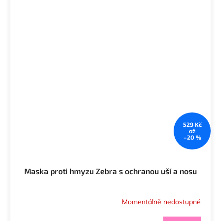
529 Kč
až
–20 %
Maska proti hmyzu Zebra s ochranou uší a nosu
Momentálně nedostupné