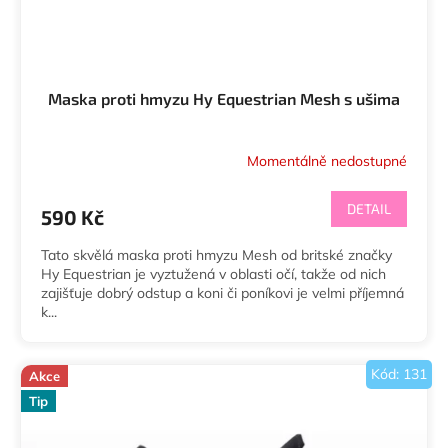
Maska proti hmyzu Hy Equestrian Mesh s ušima
Momentálně nedostupné
DETAIL
590 Kč
Tato skvělá maska proti hmyzu Mesh od britské značky
Hy Equestrian je vyztužená v oblasti očí, takže od nich
zajišťuje dobrý odstup a koni či poníkovi je velmi příjemná
k...
Kód:
131
Akce
Tip