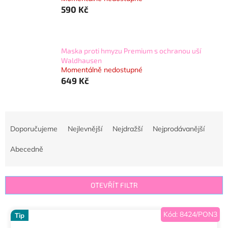
590 Kč
Maska proti hmyzu Premium s ochranou uší
Waldhausen
Momentálně nedostupné
649 Kč
Ř
a
Doporučujeme
Nejlevnější
Nejdražší
Nejprodávanější
z
e
Abecedně
n
í
p
OTEVŘÍT FILTR
r
o
V
Kód:
8424/PON3
d
Tip
ý