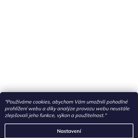
"Používáme cookies, abychom Vám umožnili pohodlné
prohlížení webu a díky analýze provozu webu neustále
zlepšovali jeho funkce, výkon a použitelnost."
Nastavení
Vytvořil Shoptet