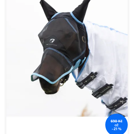
690 Kč
až
–21 %